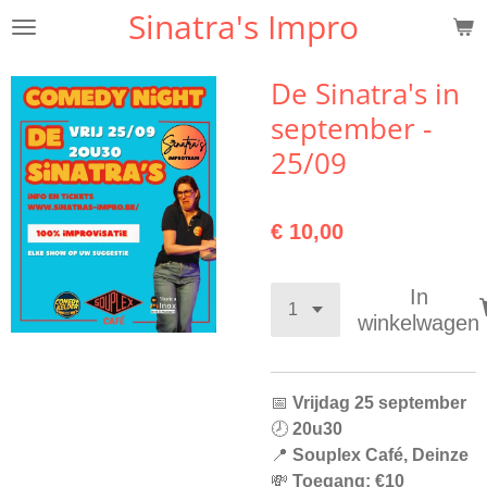
Sinatra's
Impro
Ga
direct
naar
De Sinatra's in
de
september -
hoofdinhoud
25/09
€ 10,00
In
winkelwagen
📅
Vrijdag 25 september
🕗
20u30
📍
Souplex Café, Deinze
💸
Toegang: €10