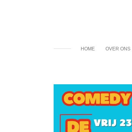
Ga
direct
naar
de
hoofdinhoud
HOME
OVER ONS