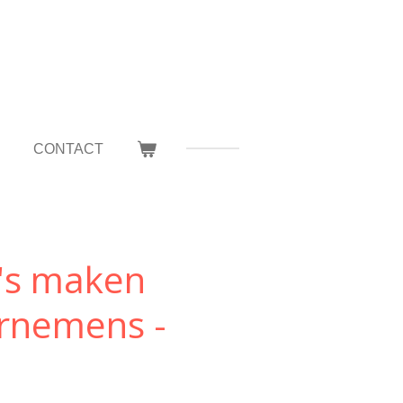
S
CONTACT
a's maken
rnemens -