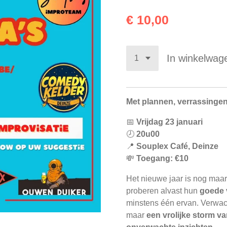
€ 10,00
In winkelwag
Met plannen, verrassingen 
📅
Vrijdag 23 januari
🕗
20u00
📍
Souplex Café, Deinze
💸
Toegang: €10
Het nieuwe jaar is nog maa
proberen alvast hun
goede
minstens één ervan. Verwac
maar
een vrolijke storm va